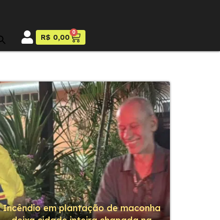
0
R$
0,00
Incêndio em plantação de maconha