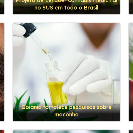
o
Projeto de Lei quer cannabis medicinal
no SUS em todo o Brasil
Goiânia fortalece pesquisas sobre
maconha