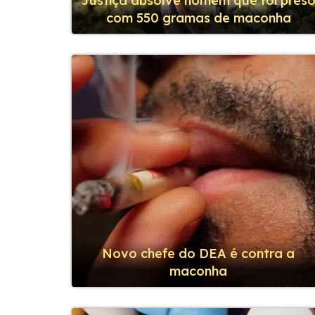
Justiça absolve homem que foi pres
com 550 gramas de maconha
Novo chefe do DEA é contra a
maconha