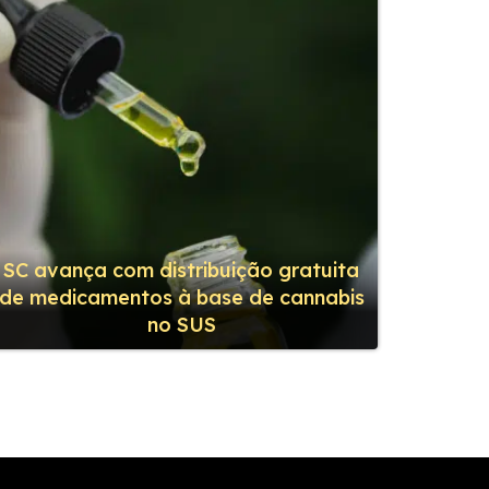
SC avança com distribuição gratuita
de medicamentos à base de cannabis
no SUS