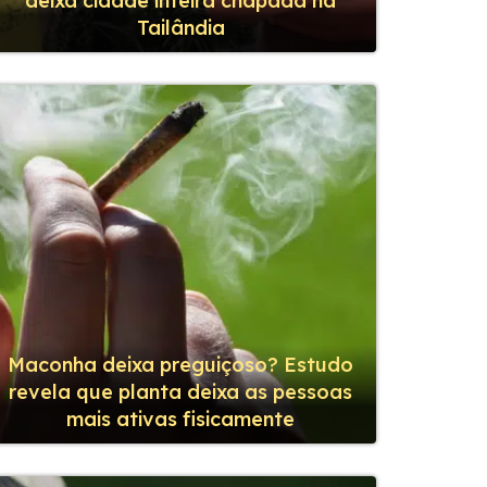
deixa cidade inteira chapada na
Tailândia
Maconha deixa preguiçoso? Estudo
revela que planta deixa as pessoas
mais ativas fisicamente