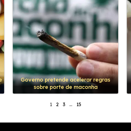
e
Governo pretende acelerar regras
sobre porte de maconha
1
2
3
…
15