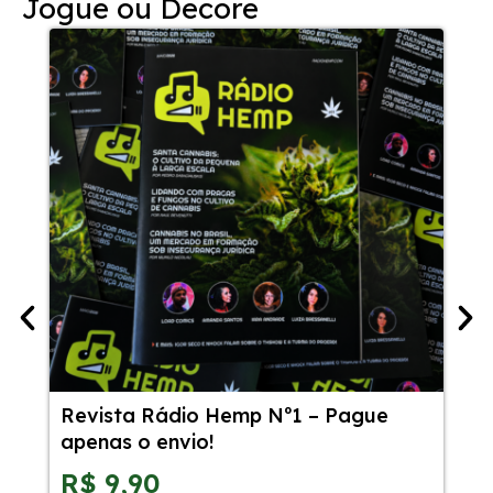
Jogue ou Decore
Revista Rádio Hemp Nº1 – Pague
54
apenas o envio!
Ca
Sa
R$
9,90