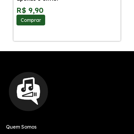
Sa
R$
9,90
R
Comprar
C
Quem Somos