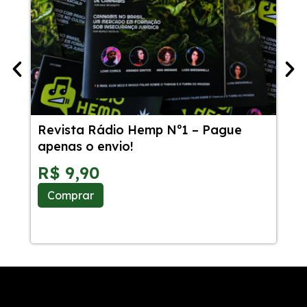
Revista Rádio Hemp Nº1 – Pague
54
apenas o envio!
Ca
Sa
R$
9,90
R
Comprar
C