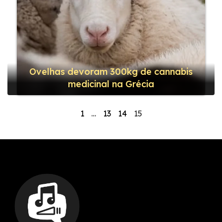
Ovelhas devoram 300kg de cannabis
medicinal na Grécia
1
…
13
14
15