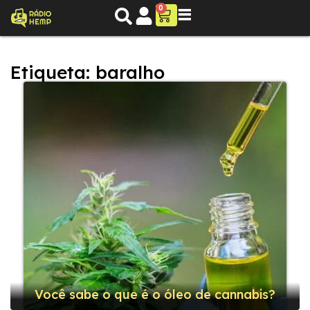
0
Etiqueta: baralho
Você sabe o que é o óleo de cannabis?